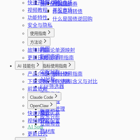
复盘方法
快速开始
港股市场
资产配置基础
什么是债券
视频教程
美股市场
什么是可转债
功能特性
什么是国债逆回购
安全与隐私
使用指南
看板
方法论
热图
故障排查
方法论单源映射
新闻资讯
更新日志
K线图使用指南
股票筛选器
AI 技能包
指标使用指南
个股分析
产品介绍
市场指标分析
指标使用指南
AI分析
下载安装
预设条件使用
核心指标含义与对比
ETF筛选器
前置依赖
宏观指标
Claude Code
计划管理
简介
OpenClaw
股票池管理
安装配置
快速开始
简介
股东分析
视频教程
安装配置
业绩预告
AI Soul
题材库
更新日志