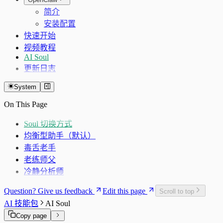
公司经营画像（F10）
公告/财报候选链接搜索
GDP 分页
简介
个股新闻
GDP 序列
安装配置
公告/财报下载（POST）
PPI 分页
快速开始
PPI 序列
视频教程
城镇固定资产投资分页
AI Soul
固定资产投资序列
更新日志
社会消费品零售总额分页
System
社零序列
海关进出口分页
On This Page
海关进出口序列
Soul 切换方式
外汇和黄金储备分页
均衡型助手（默认）
外汇黄金序列
毒舌老手
老练师父
冷静分析师
Question? Give us feedback
Edit this page
Scroll to top
AI 技能包
AI Soul
Copy page