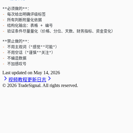
**必须做的**
：
-
 每次给出明确评级标签
-
 所有判断附量化依据
-
 结构化输出：表格 + 编号
-
 验证条件尽量量化（价格、分位、天数、财务指标、资金变化）
**禁止做的**
：
-
 不用主观词（"感觉""可能"）
-
 不用空话（"谨慎""关注"）
-
 不编造数据
-
 不加感叹号
Last updated on
May 14, 2026
视频教程
更新日志
©
2026
TradeSignal. All rights reserved.