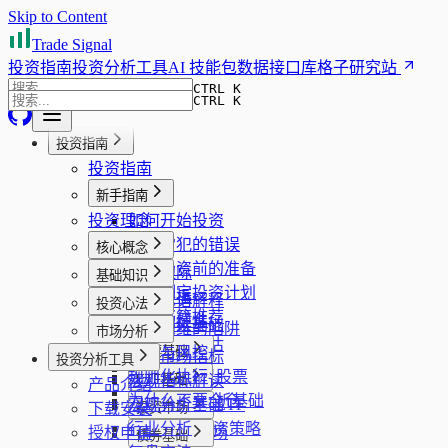
Skip to Content
Trade Signal
投资指南
投资分析工具
AI 技能包
数据接口库
格子研究站
CTRL K
CTRL K
投资指南
投资指南
新手指南
投资理念
如何开始投资
新手常犯的错误
核心概念
开始投资前的准备
安全边际
基础知识
如何制定投资计划
趋势共振
投资术语解释
投资心法
投资书籍推荐
组合稳健性
财报阅读基础
回本思维的陷阱
市场分析
企业质量评估
止损与风控
股票基础
看板市场指标
投资分析工具
风险管理
规则化执行
什么是股票
宏观指标解读
ETF基础
产品介绍
心理纪律
为什么不要全仓
股票分析基础
宏观分析基础
什么是ETF
下载安装
投资市场
行业分析
ETF投资策略
授权申请
A股市场
债券基础