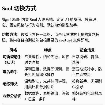
Soul 切换方式
Signal Skills 内置
Soul
人设系统，定义 AI 的身份、投资理
念、回复风格与行为准则。默认为均衡型助手。
切换方法
：选择下方任一风格，点击代码块右上角的复制按
钮，将内容替换到技能包根目录的
文件即可。
soul.md
风格
特点
适合场景
均衡型助手
专业理性，结论先行，风控
日常投研、复盘、
（默认）
时更直接
选股
犀利直接，数据即讽刺，擅
需要被泼冷水、防
毒舌老手
长打断情绪化操作
止冲动交易
温和耐心，先共情再讲理，
投资新手、需要耐
老练师父
用类比把数据讲活
心引导
数据优先，表格输出，评级
偏好结构化研报风
冷静分析师
+ 证据 + 条件
格