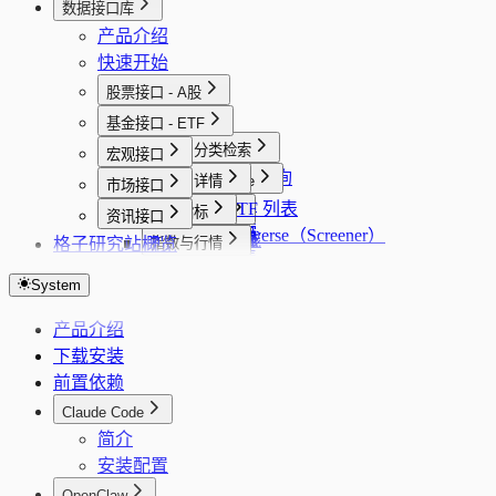
数据接口库
产品介绍
快速开始
股票接口 - A股
概览
基金接口 - ETF
概览
基础与分类检索
宏观接口
股票批量查询
概览
选股与 Universe
列表与详情
市场接口
股票详情
股票选股
全量 ETF 列表
概览
行情与 K 线
行情
宏观指标
资讯接口
股票搜索
选股 Universe（Screener）
基金选股
股票 K 线
ETF K 线
PMI 分页
格子研究站
概览
财务与主营
持仓与配置
指数与行情
行业列表
基金详情
实时行情
PMI 序列
财务指标（最新一期简表）
持仓明细
大盘指数
股东
资金流与列表
市场概览与主线
地域列表
System
实时行情 SSE
货币供应量分页
年报单期合并财务快照
资产配置
全球指数
股东持仓列表
板块资金流向汇总
市场概览
业绩预告与十年业绩
日历
题材与专题
概念列表
企业行动
货币供应量序列
年报财务历史（合并）
行业配置
资金面分析
股东研究（十大流通股东）
板块资金流向列表
市场主线
产品介绍
业绩预告
交易日历
题材库列表
行业、板块与公司画像
要闻与快讯
风格列表
历史 PE TTM
CPI 分页
年报三大报表序列
调仓记录
市场热力图
股东研究最新报告期
股票实时列表
下载安装
十年业绩
题材库详情
板块/行业信息
要闻摘要
个股诊断
CPI 序列
年报百分比报表（GRATIO）
跟踪指数
前置依赖
十年业绩最新报告期
题材成分股
行业信息
资讯搜索
综合评分
监管、披露与资讯
LPR 分页
年报杜邦分析序列
估值分析
专题资讯流
Claude Code
同业可比池（自动）
快讯要闻
消息面诊断
监管/问询/处分事件
LPR 序列
主营业务
简介
行业周期快照
财务评估
治理负面事件归一
新增信贷分页
安装配置
核心题材
财务画像
运营与管理洞察聚合
新增信贷序列
OpenClaw