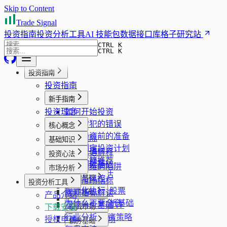
Skip to Content
Trade Signal
投资指南
投资分析工具
AI 技能包
数据接口库
格子研究站
CTRL K
CTRL K
投资指南
投资指南
新手指南
投资理念
如何开始投资
新手常犯的错误
核心概念
开始投资前的准备
安全边际
基础知识
如何制定投资计划
趋势共振
投资术语解释
投资心法
投资书籍推荐
组合稳健性
财报阅读基础
回本思维的陷阱
市场分析
企业质量评估
止损与风控
股票基础
看板市场指标
投资分析工具
风险管理
规则化执行
什么是股票
宏观指标解读
ETF基础
产品介绍
心理纪律
为什么不要全仓
股票分析基础
宏观分析基础
什么是ETF
下载安装
投资市场
行业分析
ETF投资策略
授权申请
A股市场
债券基础