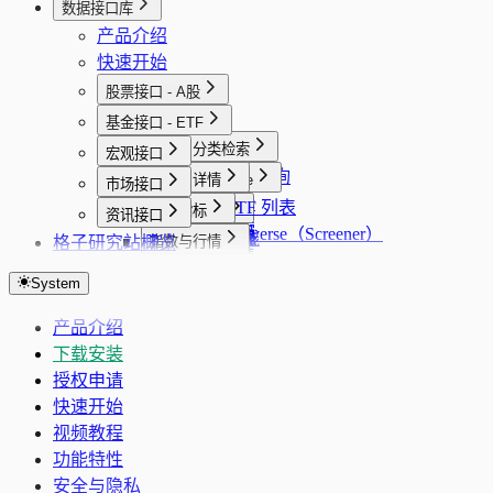
数据接口库
产品介绍
快速开始
股票接口 - A股
概览
基金接口 - ETF
概览
基础与分类检索
宏观接口
股票批量查询
概览
选股与 Universe
列表与详情
市场接口
股票详情
股票选股
全量 ETF 列表
概览
行情与 K 线
行情
宏观指标
资讯接口
股票搜索
选股 Universe（Screener）
基金选股
股票 K 线
ETF K 线
PMI 分页
格子研究站
概览
财务与主营
持仓与配置
指数与行情
行业列表
基金详情
实时行情
PMI 序列
财务指标（最新一期简表）
持仓明细
大盘指数
股东
资金流与列表
市场概览与主线
地域列表
System
实时行情 SSE
货币供应量分页
年报单期合并财务快照
资产配置
全球指数
股东持仓列表
板块资金流向汇总
市场概览
业绩预告与十年业绩
日历
题材与专题
概念列表
企业行动
货币供应量序列
年报财务历史（合并）
行业配置
资金面分析
股东研究（十大流通股东）
板块资金流向列表
市场主线
产品介绍
业绩预告
交易日历
题材库列表
行业、板块与公司画像
要闻与快讯
风格列表
历史 PE TTM
CPI 分页
年报三大报表序列
调仓记录
市场热力图
股东研究最新报告期
股票实时列表
下载安装
十年业绩
题材库详情
板块/行业信息
要闻摘要
个股诊断
CPI 序列
年报百分比报表（GRATIO）
跟踪指数
授权申请
十年业绩最新报告期
题材成分股
行业信息
资讯搜索
综合评分
监管、披露与资讯
LPR 分页
年报杜邦分析序列
估值分析
快速开始
专题资讯流
同业可比池（自动）
快讯要闻
消息面诊断
监管/问询/处分事件
LPR 序列
主营业务
视频教程
行业周期快照
财务评估
治理负面事件归一
新增信贷分页
功能特性
核心题材
财务画像
运营与管理洞察聚合
新增信贷序列
安全与隐私