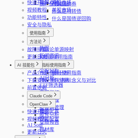
复盘方法
快速开始
港股市场
资产配置基础
什么是债券
视频教程
美股市场
什么是可转债
功能特性
什么是国债逆回购
安全与隐私
使用指南
看板
方法论
热图
故障排查
方法论单源映射
新闻资讯
更新日志
K线图使用指南
股票筛选器
AI 技能包
指标使用指南
个股分析
产品介绍
市场指标分析
指标使用指南
AI分析
下载安装
预设条件使用
核心指标含义与对比
ETF筛选器
前置依赖
宏观指标
Claude Code
计划管理
简介
OpenClaw
股票池管理
安装配置
快速开始
简介
股东分析
视频教程
安装配置
业绩预告
AI Soul
题材库
更新日志