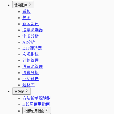
公司经营画像（F10）
公告/财报候选链接搜索
GDP 分页
使用指南
个股新闻
GDP 序列
看板
公告/财报下载（POST）
PPI 分页
热图
PPI 序列
新闻资讯
城镇固定资产投资分页
股票筛选器
固定资产投资序列
个股分析
社会消费品零售总额分页
AI分析
社零序列
ETF筛选器
海关进出口分页
宏观指标
海关进出口序列
计划管理
外汇和黄金储备分页
股票池管理
外汇黄金序列
股东分析
业绩预告
题材库
方法论
方法论单源映射
K线图使用指南
指标使用指南