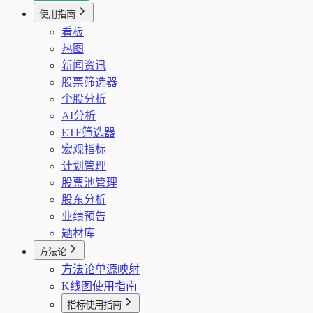
公司经营画像（F10）
公告/财报候选链接搜索
GDP 分页
使用指南
个股新闻
GDP 序列
看板
公告/财报下载（POST）
PPI 分页
热图
PPI 序列
新闻资讯
城镇固定资产投资分页
股票筛选器
固定资产投资序列
个股分析
社会消费品零售总额分页
AI分析
社零序列
ETF筛选器
海关进出口分页
宏观指标
海关进出口序列
计划管理
外汇和黄金储备分页
股票池管理
外汇黄金序列
股东分析
业绩预告
题材库
方法论
方法论单源映射
K线图使用指南
指标使用指南