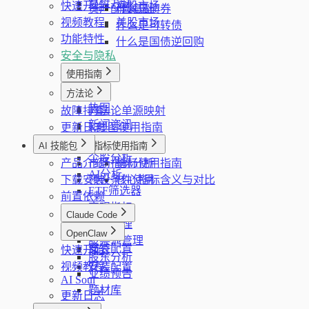
复盘方法
快速开始
港股市场
资产配置基础
什么是债券
视频教程
美股市场
什么是可转债
功能特性
什么是国债逆回购
安全与隐私
使用指南
看板
方法论
热图
故障排查
方法论单源映射
新闻资讯
更新日志
K线图使用指南
股票筛选器
AI 技能包
指标使用指南
个股分析
产品介绍
市场指标分析
指标使用指南
AI分析
下载安装
预设条件使用
核心指标含义与对比
ETF筛选器
前置依赖
宏观指标
Claude Code
计划管理
简介
OpenClaw
股票池管理
安装配置
快速开始
简介
股东分析
视频教程
安装配置
业绩预告
AI Soul
题材库
更新日志