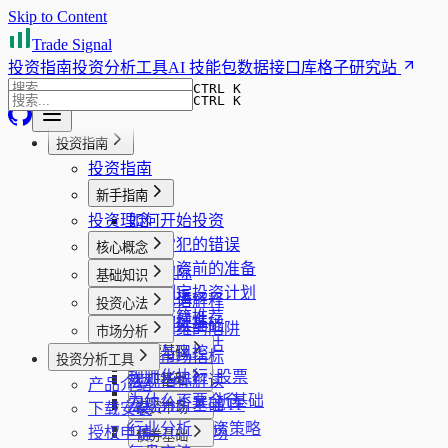
Skip to Content
Trade Signal
投资指南
投资分析工具
AI 技能包
数据接口库
格子研究站
CTRL K
CTRL K
投资指南
投资指南
新手指南
投资理念
如何开始投资
新手常犯的错误
核心概念
开始投资前的准备
安全边际
基础知识
如何制定投资计划
趋势共振
投资术语解释
投资心法
投资书籍推荐
组合稳健性
财报阅读基础
回本思维的陷阱
市场分析
企业质量评估
止损与风控
股票基础
看板市场指标
投资分析工具
风险管理
规则化执行
什么是股票
宏观指标解读
ETF基础
产品介绍
心理纪律
为什么不要全仓
股票分析基础
宏观分析基础
什么是ETF
下载安装
投资市场
行业分析
ETF投资策略
授权申请
A股市场
债券基础