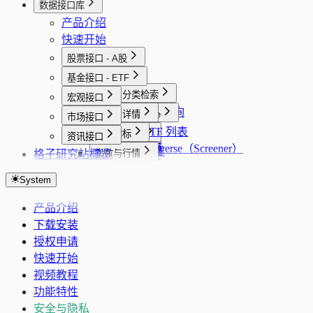
数据接口库
产品介绍
快速开始
股票接口 - A股
概览
基金接口 - ETF
概览
基础与分类检索
宏观接口
股票批量查询
概览
选股与 Universe
列表与详情
市场接口
股票详情
股票选股
全量 ETF 列表
概览
行情与 K 线
行情
宏观指标
资讯接口
股票搜索
选股 Universe（Screener）
基金选股
股票 K 线
ETF K 线
PMI 分页
格子研究站
概览
财务与主营
持仓与配置
指数与行情
行业列表
基金详情
实时行情
PMI 序列
财务指标（最新一期简表）
持仓明细
大盘指数
股东
资金流与列表
市场概览与主线
地域列表
System
实时行情 SSE
货币供应量分页
年报单期合并财务快照
资产配置
全球指数
股东持仓列表
板块资金流向汇总
市场概览
业绩预告与十年业绩
日历
题材与专题
概念列表
企业行动
货币供应量序列
年报财务历史（合并）
行业配置
资金面分析
股东研究（十大流通股东）
板块资金流向列表
市场主线
产品介绍
业绩预告
交易日历
题材库列表
行业、板块与公司画像
要闻与快讯
风格列表
历史 PE TTM
CPI 分页
年报三大报表序列
调仓记录
市场热力图
股东研究最新报告期
股票实时列表
下载安装
十年业绩
题材库详情
板块/行业信息
要闻摘要
个股诊断
CPI 序列
年报百分比报表（GRATIO）
跟踪指数
授权申请
十年业绩最新报告期
题材成分股
行业信息
资讯搜索
综合评分
监管、披露与资讯
LPR 分页
年报杜邦分析序列
估值分析
快速开始
专题资讯流
同业可比池（自动）
快讯要闻
消息面诊断
监管/问询/处分事件
LPR 序列
主营业务
视频教程
行业周期快照
财务评估
治理负面事件归一
新增信贷分页
功能特性
核心题材
财务画像
运营与管理洞察聚合
新增信贷序列
安全与隐私