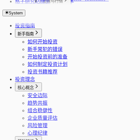
股票 K 线
ETF K 线
PMI 分页
格子研究站
概览
财务与主营
持仓与配置
指数与行情
行业列表
基金详情
实时行情
PMI 序列
财务指标（最新一期简表）
持仓明细
大盘指数
股东
资金流与列表
市场概览与主线
地域列表
System
实时行情 SSE
货币供应量分页
年报单期合并财务快照
资产配置
全球指数
股东持仓列表
板块资金流向汇总
市场概览
业绩预告与十年业绩
日历
题材与专题
概念列表
企业行动
货币供应量序列
年报财务历史（合并）
行业配置
资金面分析
股东研究（十大流通股东）
板块资金流向列表
市场主线
投资指南
业绩预告
交易日历
题材库列表
行业、板块与公司画像
要闻与快讯
风格列表
历史 PE TTM
CPI 分页
年报三大报表序列
调仓记录
市场热力图
股东研究最新报告期
股票实时列表
十年业绩
题材库详情
新手指南
板块/行业信息
要闻摘要
个股诊断
CPI 序列
年报百分比报表（GRATIO）
跟踪指数
十年业绩最新报告期
题材成分股
如何开始投资
行业信息
资讯搜索
综合评分
监管、披露与资讯
LPR 分页
年报杜邦分析序列
估值分析
专题资讯流
新手常犯的错误
同业可比池（自动）
快讯要闻
消息面诊断
监管/问询/处分事件
LPR 序列
主营业务
开始投资前的准备
行业周期快照
财务评估
治理负面事件归一
新增信贷分页
如何制定投资计划
核心题材
财务画像
运营与管理洞察聚合
新增信贷序列
投资书籍推荐
公司经营画像（F10）
公告/财报候选链接搜索
GDP 分页
投资理念
个股新闻
GDP 序列
核心概念
公告/财报下载（POST）
PPI 分页
安全边际
PPI 序列
趋势共振
城镇固定资产投资分页
组合稳健性
固定资产投资序列
企业质量评估
社会消费品零售总额分页
风险管理
社零序列
心理纪律
海关进出口分页