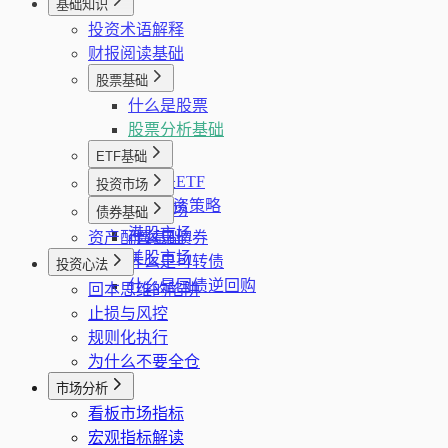
基础知识
海关进出口序列
投资术语解释
外汇和黄金储备分页
财报阅读基础
外汇黄金序列
股票基础
什么是股票
股票分析基础
ETF基础
什么是ETF
投资市场
ETF投资策略
A股市场
债券基础
港股市场
资产配置基础
什么是债券
美股市场
什么是可转债
投资心法
什么是国债逆回购
回本思维的陷阱
止损与风控
规则化执行
为什么不要全仓
市场分析
看板市场指标
宏观指标解读