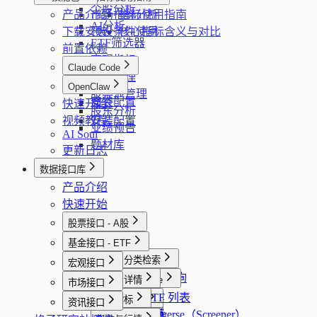
个股分析
产品介绍
市场指标分析
指标使用指南
AI分析
下载安装
预设条件使用
核心指标含义与对比
ETF筛选器
前置依赖
宏观指标
Claude Code
计划管理
简介
OpenClaw
股票池管理
安装配置
快速开始
简介
股东分析
视频教程
安装配置
业绩预告
AI Soul
题材库
更新日志
数据接口库
产品介绍
快速开始
股票接口 - A股
概览
基金接口 - ETF
概览
基础与分类检索
宏观接口
股票批量查询
概览
选股与 Universe
列表与详情
市场接口
股票详情
股票选股
全量 ETF 列表
概览
行情与 K 线
行情
宏观指标
资讯接口
股票搜索
选股 Universe（Screener）
基金选股