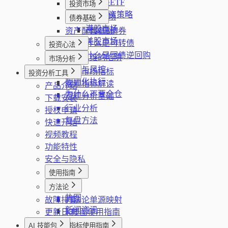
什么是ETF
投资市场
ETF投资策略
A股市场
债券基础
港股市场
资产配置基础
什么是债券
美股市场
什么是可转债
投资心法
什么是国债逆回购
回本思维的陷阱
市场分析
止损与风控
看板市场指标
投资分析工具
规则化执行
宏观指标解读
产品介绍
为什么不要全仓
宏观分析基础
下载安装
行业分析
授权申请
复盘方法
快速开始
视频教程
功能特性
安全与隐私
使用指南
看板
方法论
热图
故障排查
方法论单源映射
新闻资讯
更新日志
K线图使用指南
股票筛选器
AI 技能包
指标使用指南