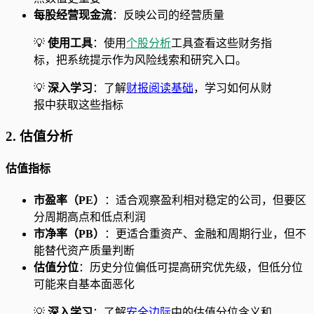
每股经营现金流
：反映公司的经营质量
💡
使用工具
：使用
个股分析
工具查看这些财务指
标，把系统提示作为风险线索和研究入口。
💡
深入学习
：了解
财报阅读基础
，学习如何从财
报中获取这些指标
2. 估值分析
估值指标
市盈率（PE）
：适合观察盈利相对稳定的公司，但要区
分周期高点和低点利润
市净率（PB）
：更适合重资产、金融和周期行业，但不
能替代资产质量判断
估值分位
：历史分位偏低可提高研究优先级，但低分位
可能来自基本面恶化
💡
深入学习
：了解
安全边际
中的估值分位含义和