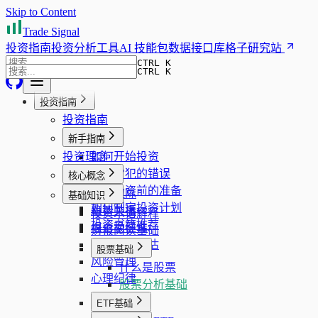
Skip to Content
Trade Signal
投资指南
投资分析工具
AI 技能包
数据接口库
格子研究站
CTRL K
CTRL K
投资指南
投资指南
新手指南
投资理念
如何开始投资
新手常犯的错误
核心概念
开始投资前的准备
安全边际
基础知识
如何制定投资计划
趋势共振
投资术语解释
投资书籍推荐
组合稳健性
财报阅读基础
企业质量评估
股票基础
风险管理
什么是股票
心理纪律
股票分析基础
ETF基础