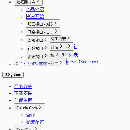
数据接口库
产品介绍
快速开始
股票接口 - A股
概览
基金接口 - ETF
概览
基础与分类检索
宏观接口
股票批量查询
概览
选股与 Universe
列表与详情
市场接口
股票详情
股票选股
全量 ETF 列表
概览
行情与 K 线
行情
宏观指标
资讯接口
股票搜索
选股 Universe（Screener）
基金选股
股票 K 线
ETF K 线
PMI 分页
格子研究站
概览
财务与主营
持仓与配置
指数与行情
行业列表
基金详情
实时行情
PMI 序列
财务指标（最新一期简表）
持仓明细
大盘指数
股东
资金流与列表
市场概览与主线
地域列表
System
实时行情 SSE
货币供应量分页
年报单期合并财务快照
资产配置
全球指数
股东持仓列表
板块资金流向汇总
市场概览
业绩预告与十年业绩
日历
题材与专题
概念列表
企业行动
货币供应量序列
年报财务历史（合并）
行业配置
资金面分析
股东研究（十大流通股东）
板块资金流向列表
市场主线
产品介绍
业绩预告
交易日历
题材库列表
行业、板块与公司画像
要闻与快讯
风格列表
历史 PE TTM
CPI 分页
年报三大报表序列
调仓记录
市场热力图
股东研究最新报告期
股票实时列表
下载安装
十年业绩
题材库详情
板块/行业信息
要闻摘要
个股诊断
CPI 序列
年报百分比报表（GRATIO）
跟踪指数
前置依赖
十年业绩最新报告期
题材成分股
行业信息
资讯搜索
综合评分
监管、披露与资讯
LPR 分页
年报杜邦分析序列
估值分析
专题资讯流
Claude Code
同业可比池（自动）
快讯要闻
消息面诊断
监管/问询/处分事件
LPR 序列
主营业务
简介
行业周期快照
财务评估
治理负面事件归一
新增信贷分页
安装配置
核心题材
财务画像
运营与管理洞察聚合
新增信贷序列
OpenClaw