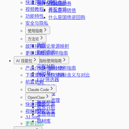
复盘方法
快速开始
港股市场
资产配置基础
什么是债券
视频教程
美股市场
什么是可转债
功能特性
什么是国债逆回购
安全与隐私
使用指南
看板
方法论
热图
故障排查
方法论单源映射
新闻资讯
更新日志
K线图使用指南
股票筛选器
AI 技能包
指标使用指南
个股分析
产品介绍
市场指标分析
指标使用指南
AI分析
下载安装
预设条件使用
核心指标含义与对比
ETF筛选器
前置依赖
宏观指标
Claude Code
计划管理
简介
OpenClaw
股票池管理
安装配置
快速开始
简介
股东分析
视频教程
安装配置
业绩预告
AI Soul
题材库
更新日志