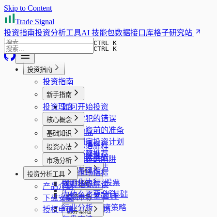
Skip to Content
Trade Signal
投资指南
投资分析工具
AI 技能包
数据接口库
格子研究站
CTRL K
CTRL K
投资指南
投资指南
新手指南
投资理念
如何开始投资
新手常犯的错误
核心概念
开始投资前的准备
安全边际
基础知识
如何制定投资计划
趋势共振
投资术语解释
投资心法
投资书籍推荐
组合稳健性
财报阅读基础
回本思维的陷阱
市场分析
企业质量评估
止损与风控
股票基础
看板市场指标
投资分析工具
风险管理
规则化执行
什么是股票
宏观指标解读
ETF基础
产品介绍
心理纪律
为什么不要全仓
股票分析基础
宏观分析基础
什么是ETF
下载安装
投资市场
行业分析
ETF投资策略
授权申请
A股市场
债券基础