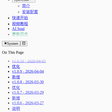
公司经营画像（F10）
公告/财报候选链接搜索
GDP 分页
简介
个股新闻
GDP 序列
安装配置
公告/财报下载（POST）
PPI 分页
快速开始
PPI 序列
视频教程
城镇固定资产投资分页
AI Soul
固定资产投资序列
更新日志
社会消费品零售总额分页
System
社零序列
海关进出口分页
On This Page
海关进出口序列
v1.0.10 - 2026-04-05
外汇和黄金储备分页
优化
外汇黄金序列
v1.0.9 - 2026-04-04
新增
v1.0.8 - 2026-03-30
优化
v1.0.7 - 2026-03-29
新增
v1.0.6 - 2026-03-27
说明